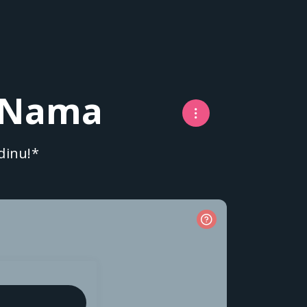
n Nama
dinu!*