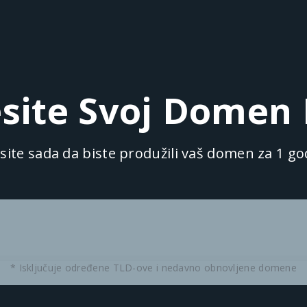
site Svoj Dome
site sada da biste produžili vaš domen za 1 go
* Isključuje određene TLD-ove i nedavno obnovljene domene