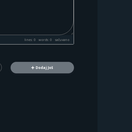
lines: 0 words: 0
sačuvano
Dodaj Još