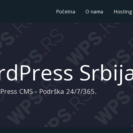
Početna
O nama
Hosting
dPress Srbij
dPress CMS - Podrška 24/7/365.