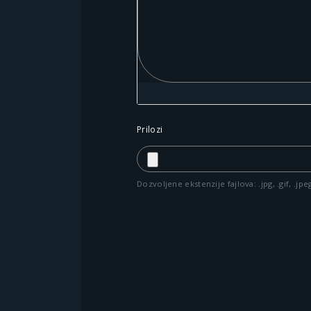
Prilozi
Dozvoljene ekstenzije fajlova: .jpg, .gif, .jpe