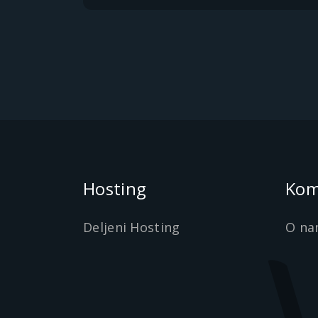
Hosting
Kom
Deljeni Hosting
O na