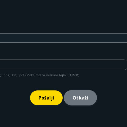
g, .png, .txt, .pdf (Maksimalna veličina fajla: 512MB)
Otkaži